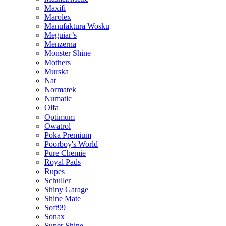
Maxifi
Marolex
Manufaktura Wosku
Meguiar’s
Menzerna
Monster Shine
Mothers
Murska
Nat
Normatek
Numatic
Olfa
Optimum
Owatrol
Poka Premium
Poorboy's World
Pure Chemie
Royal Pads
Rupes
Schuller
Shiny Garage
Shine Mate
Soft99
Sonax
Super Shine