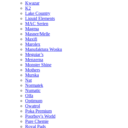
Kwazar
K2
Lake Country
Liquid Elements
MAC Serien
Magma
Masner/Melle
Maxifi
Marolex
Manufaktura Wosku
Meguiar’s
Menzerna
Monster Shine
Mothers
Murska
Nat
Normatek
Numatic
Olfa
Optimum
Owatrol
Poka Premium
Poorboy's World
Pure Chemie
Royal Pads