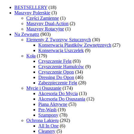
BESTSELLERY
(18)
Maszyny Polerskie
(3)
Części Zamienne
(1)
Maszyny Dual-Action
(2)
Maszyny Rotacyjne
(1)
Na Zewnątrz
(903)
Elementy Z Tworzyw Sztucznych
(30)
Konserwacja Plastików Zewnętrznych
(27)
Konserwacja Uszczelek
(9)
Koła
(179)
Czyszczenie Felg
(93)
Czyszczenie Hamulców
(9)
Czyszczenie Opon
(34)
Dressing Do Opon
(46)
Zabezpieczenie Felg
(28)
Mycie i Osuszanie
(174)
Akcesoria Do Mycia
(13)
Akcesoria Do Osuszania
(12)
Piana Aktywne
(53)
Pre-Wash
(19)
Szampony
(78)
Ochrona Lakieru
(292)
All In One
(6)
Cleanery
(5)