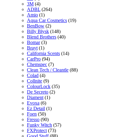
3M
(4)
ADBL
(264)
Amio
(1)
Aqua Car Cosmetics
(19)
BenBow
(2)
Billy Błysk
(148)
Blend Brothers
(40)
Bomar
(3)
Brayt
(1)
California Scents
(14)
CarPro
(94)
Chemspec
(7)
Clean Tech / Cleantle
(88)
Colad
(4)
Collnite
(9)
ColourLock
(35)
De Secreto
(2)
Diament
(1)
Evoxa
(6)
Ez Detail
(1)
Foen
(50)
Fresso
(90)
Funky Witch
(57)
FXProtect
(73)
Good Stuff
(88)