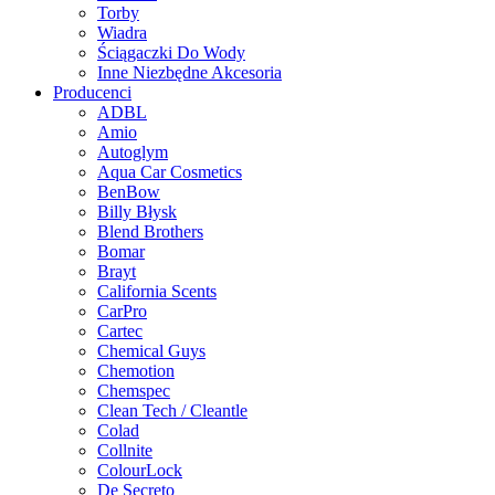
Torby
Wiadra
Ściągaczki Do Wody
Inne Niezbędne Akcesoria
Producenci
ADBL
Amio
Autoglym
Aqua Car Cosmetics
BenBow
Billy Błysk
Blend Brothers
Bomar
Brayt
California Scents
CarPro
Cartec
Chemical Guys
Chemotion
Chemspec
Clean Tech / Cleantle
Colad
Collnite
ColourLock
De Secreto