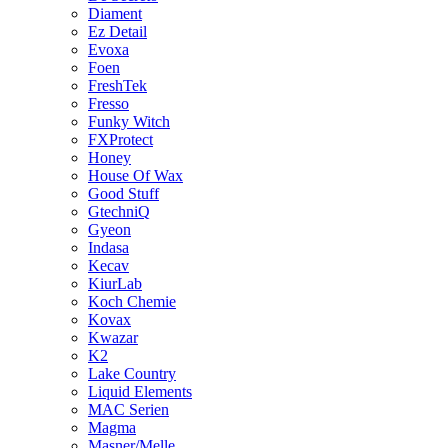
Diament
Ez Detail
Evoxa
Foen
FreshTek
Fresso
Funky Witch
FXProtect
Honey
House Of Wax
Good Stuff
GtechniQ
Gyeon
Indasa
Kecav
KiurLab
Koch Chemie
Kovax
Kwazar
K2
Lake Country
Liquid Elements
MAC Serien
Magma
Masner/Melle