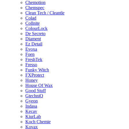
Chemotion
Chemspec
Clean Tech / Cleantle
Colad
Collnite
ColourLock
De Secreto
Diament
Ez Detail
Evoxa
Foen
FreshTek
Fresso
Funky Witch
FXProtect
Honey
House Of Wax
Good Stuff
GtechniQ
Gyeon
Indasa
Kecav
KiurLab
Koch Chemie
Kovax