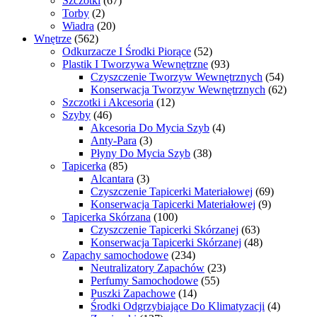
Szczotki
(67)
Torby
(2)
Wiadra
(20)
Wnętrze
(562)
Odkurzacze I Środki Piorące
(52)
Plastik I Tworzywa Wewnętrzne
(93)
Czyszczenie Tworzyw Wewnętrznych
(54)
Konserwacja Tworzyw Wewnętrznych
(62)
Szczotki i Akcesoria
(12)
Szyby
(46)
Akcesoria Do Mycia Szyb
(4)
Anty-Para
(3)
Płyny Do Mycia Szyb
(38)
Tapicerka
(85)
Alcantara
(3)
Czyszczenie Tapicerki Materiałowej
(69)
Konserwacja Tapicerki Materiałowej
(9)
Tapicerka Skórzana
(100)
Czyszczenie Tapicerki Skórzanej
(63)
Konserwacja Tapicerki Skórzanej
(48)
Zapachy samochodowe
(234)
Neutralizatory Zapachów
(23)
Perfumy Samochodowe
(55)
Puszki Zapachowe
(14)
Środki Odgrzybiające Do Klimatyzacji
(4)