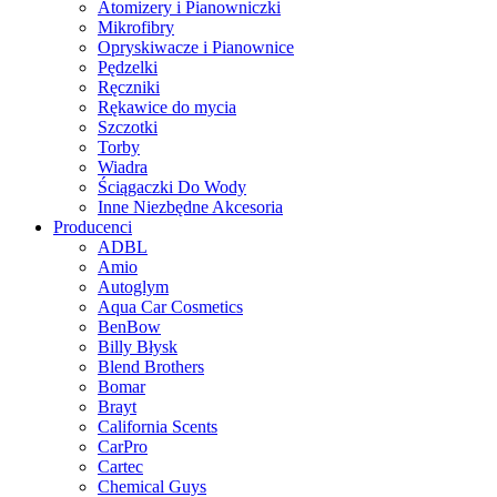
Atomizery i Pianowniczki
Mikrofibry
Opryskiwacze i Pianownice
Pędzelki
Ręczniki
Rękawice do mycia
Szczotki
Torby
Wiadra
Ściągaczki Do Wody
Inne Niezbędne Akcesoria
Producenci
ADBL
Amio
Autoglym
Aqua Car Cosmetics
BenBow
Billy Błysk
Blend Brothers
Bomar
Brayt
California Scents
CarPro
Cartec
Chemical Guys