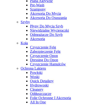
Piana Aktywne
Pre-Wash
Szampony
Akcesoria Do Mycia
Akcesoria Do Osuszania
Szyby
Płyny Do Mycia Szyb
Niewidzialne Wycieraczki
Odmrażacze Do Szyb
Akcesoria
Koła
Czyszczenie Felg
Zabezpieczenie Felg
Czyszczenie Opon
Dressing Do Opon
Czyszczenie Hamulców
Ochrona Lakieru
Powłoki
Woski
Quick Detailery
Hydrowoski
Cleanery
Odtłuszczacze
Folie Ochronne I Akcesoria
All In One