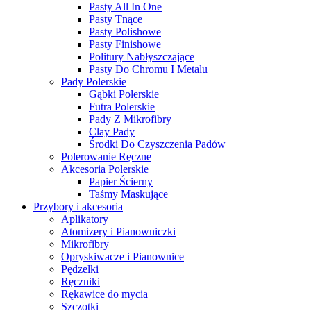
Pasty All In One
Pasty Tnące
Pasty Polishowe
Pasty Finishowe
Politury Nabłyszczające
Pasty Do Chromu I Metalu
Pady Polerskie
Gąbki Polerskie
Futra Polerskie
Pady Z Mikrofibry
Clay Pady
Środki Do Czyszczenia Padów
Polerowanie Ręczne
Akcesoria Polerskie
Papier Ścierny
Taśmy Maskujące
Przybory i akcesoria
Aplikatory
Atomizery i Pianowniczki
Mikrofibry
Opryskiwacze i Pianownice
Pędzelki
Ręczniki
Rękawice do mycia
Szczotki