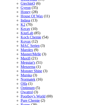
GtechinQ
(6)
Gyeon
(35)
Honey
(28)
House Of Wax
(11)
Indasa
(13)
K2
(70)
Kecav
(10)
KiurLab
(85)
Koch Chemie
(54)
Kovax
(12)
MAC Serien
(3)
Marolex
(9)
Masner/Melle
(3)
Maxifi
(21)
Meguiar's
(51)
Menzerna
(1)
Monster Shine
(3)
Murska
(3)
Normatek
(16)
Olfa
(1)
Optimum
(5)
Owatrol
(3)
Poorboy's World
(69)
Pure Chemie
(2)
Rupes
(28)