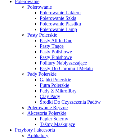
Polerowanie
Polerowanie
Polerowanie Lakieru
Polerowanie Szkła
Polerowanie Plastiku
Polerowanie Lamp
Pasty Polerskie
Pasty All In One
Pasty Tnące
Pasty Polishowe
Pasty Finishowe
Politury Nabłyszczające
Pasty Do Chromu I Metalu
Pady Polerskie
Gąbki Polerskie
Futra Polerskie
Pady Z Mikrofibry
Clay Pady
Środki Do Czyszczenia Padów
Polerowanie Ręczne
Akcesoria Polerskie
Papier Ścierny
Taśmy Maskujące
Przybory i akcesoria
Aplikatory