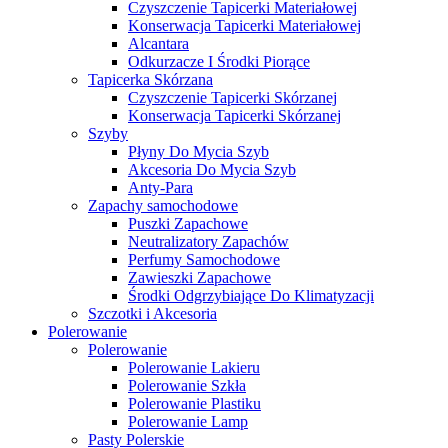
Czyszczenie Tapicerki Materiałowej
Konserwacja Tapicerki Materiałowej
Alcantara
Odkurzacze I Środki Piorące
Tapicerka Skórzana
Czyszczenie Tapicerki Skórzanej
Konserwacja Tapicerki Skórzanej
Szyby
Płyny Do Mycia Szyb
Akcesoria Do Mycia Szyb
Anty-Para
Zapachy samochodowe
Puszki Zapachowe
Neutralizatory Zapachów
Perfumy Samochodowe
Zawieszki Zapachowe
Środki Odgrzybiające Do Klimatyzacji
Szczotki i Akcesoria
Polerowanie
Polerowanie
Polerowanie Lakieru
Polerowanie Szkła
Polerowanie Plastiku
Polerowanie Lamp
Pasty Polerskie