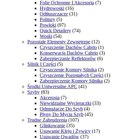
Folie Ochronne I Akcesoria
(7)
Hydrowoski
(16)
Odtłuszczacze
(31)
Politury
(5)
Powłoki
(97)
Quick Detailery
(74)
Woski
(54)
Pozostałe Elementy Zewnętrzne
(12)
Czyszczenie Dachów Cabrio
(1)
Konserwacja Dachów Cabrio
(3)
Zabezpieczanie Reflektorów
(6)
Silnik I Części
(5)
Czyszczenie Komory Silnika
(2)
Czyszczenie Pozostałych Części
(1)
Zabezpieczenie Komory Silnika
(2)
Środki Uniwersalne APC
(41)
Szyby
(83)
Akcerosia
(7)
Niewidzialne Wycieraczki
(33)
Odmrażacze Do Szyb
(4)
Płyny Do Mycia Szyb
(45)
Trudne Zabrudzenia
(107)
Glinkowanie
(35)
Usuwanie Kleju i Żywicy
(17)
Usuwanie Owadów
(37)