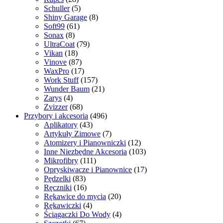
Schuller
(5)
Shiny Garage
(8)
Soft99
(61)
Sonax
(8)
UltraCoat
(79)
Vikan
(18)
Vinove
(87)
WaxPro
(17)
Work Stuff
(157)
Wunder Baum
(21)
Zarys
(4)
Zvizzer
(68)
Przybory i akcesoria
(496)
Aplikatory
(43)
Artykuły Zimowe
(7)
Atomizery i Pianowniczki
(12)
Inne Niezbędne Akcesoria
(103)
Mikrofibry
(111)
Opryskiwacze i Pianownice
(17)
Pędzelki
(83)
Ręczniki
(16)
Rękawice do mycia
(20)
Rękawiczki
(4)
Ściągaczki Do Wody
(4)