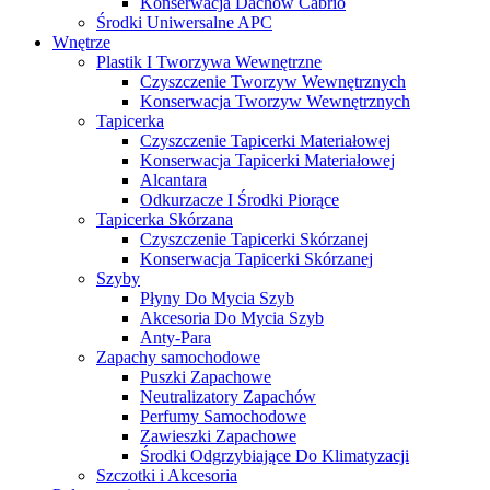
Konserwacja Dachów Cabrio
Środki Uniwersalne APC
Wnętrze
Plastik I Tworzywa Wewnętrzne
Czyszczenie Tworzyw Wewnętrznych
Konserwacja Tworzyw Wewnętrznych
Tapicerka
Czyszczenie Tapicerki Materiałowej
Konserwacja Tapicerki Materiałowej
Alcantara
Odkurzacze I Środki Piorące
Tapicerka Skórzana
Czyszczenie Tapicerki Skórzanej
Konserwacja Tapicerki Skórzanej
Szyby
Płyny Do Mycia Szyb
Akcesoria Do Mycia Szyb
Anty-Para
Zapachy samochodowe
Puszki Zapachowe
Neutralizatory Zapachów
Perfumy Samochodowe
Zawieszki Zapachowe
Środki Odgrzybiające Do Klimatyzacji
Szczotki i Akcesoria