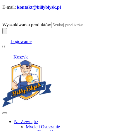
E-mail:
kontakt@billyblysk.pl
Wyszukiwarka produktów
Logowanie
0
Koszyk
Na Zewnątrz
Mycie i Osuszanie