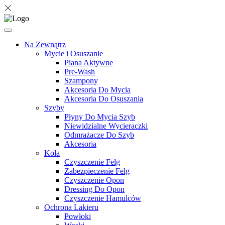
Na Zewnątrz
Mycie i Osuszanie
Piana Aktywne
Pre-Wash
Szampony
Akcesoria Do Mycia
Akcesoria Do Osuszania
Szyby
Płyny Do Mycia Szyb
Niewidzialne Wycieraczki
Odmrażacze Do Szyb
Akcesoria
Koła
Czyszczenie Felg
Zabezpieczenie Felg
Czyszczenie Opon
Dressing Do Opon
Czyszczenie Hamulców
Ochrona Lakieru
Powłoki