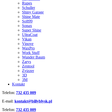
Rupes
Schuller
Shiny Garage
Shine Mate
Soft99
Sonax
Super Shine
UltraCoat
Vikan
Vinove
WaxPro
Work Stuff
Wunder Baum
Zarys
Zentool
Zvizzer
3D
3M
Kontakt
Telefon:
732 435 009
E-mail:
kontakt@billyblysk.pl
Telefon:
732 435 009