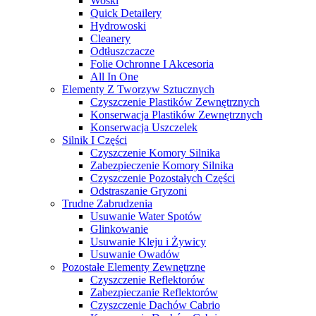
Woski
Quick Detailery
Hydrowoski
Cleanery
Odtłuszczacze
Folie Ochronne I Akcesoria
All In One
Elementy Z Tworzyw Sztucznych
Czyszczenie Plastików Zewnętrznych
Konserwacja Plastików Zewnętrznych
Konserwacja Uszczelek
Silnik I Części
Czyszczenie Komory Silnika
Zabezpieczenie Komory Silnika
Czyszczenie Pozostałych Części
Odstraszanie Gryzoni
Trudne Zabrudzenia
Usuwanie Water Spotów
Glinkowanie
Usuwanie Kleju i Żywicy
Usuwanie Owadów
Pozostałe Elementy Zewnętrzne
Czyszczenie Reflektorów
Zabezpieczanie Reflektorów
Czyszczenie Dachów Cabrio