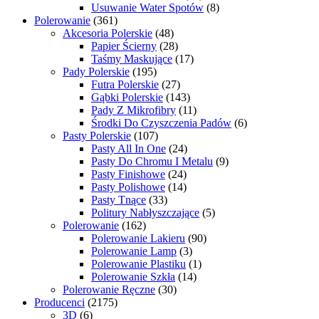
Usuwanie Water Spotów
(8)
Polerowanie
(361)
Akcesoria Polerskie
(48)
Papier Ścierny
(28)
Taśmy Maskujące
(17)
Pady Polerskie
(195)
Futra Polerskie
(27)
Gąbki Polerskie
(143)
Pady Z Mikrofibry
(11)
Środki Do Czyszczenia Padów
(6)
Pasty Polerskie
(107)
Pasty All In One
(24)
Pasty Do Chromu I Metalu
(9)
Pasty Finishowe
(24)
Pasty Polishowe
(14)
Pasty Tnące
(33)
Politury Nabłyszczające
(5)
Polerowanie
(162)
Polerowanie Lakieru
(90)
Polerowanie Lamp
(3)
Polerowanie Plastiku
(1)
Polerowanie Szkła
(14)
Polerowanie Ręczne
(30)
Producenci
(2175)
3D
(6)